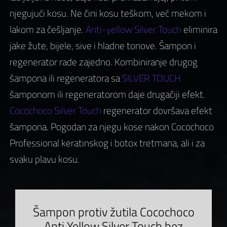
njegujući kosu. Ne čini kosu teškom, već mekom i
lakom za češljanje.
Anti-yellow Silver Touch
eliminira
jake žute, bijele, sive i hladne tonove. Šampon i
regenerator rade zajedno. Kombiniranje drugog
šampona ili regeneratora sa
SILVER TOUCH
šamponom ili regeneratorom daje drugačiji efekt.
Cocochoco Silver Touch
regenerator dovršava efekt
šampona. Pogodan za njegu kose nakon Cocochoco
Professional keratinskog i botox tretmana, ali i za
svaku plavu kosu.
Šampon protiv žutila Cocochoco
Anti Yellow Silver Touch bez