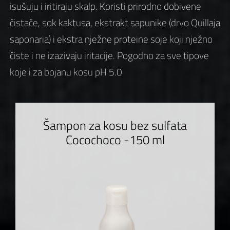
isušuju i iritiraju skalp. Koristi prirodno dobivene
čistače, sok kaktusa, ekstrakt sapunike (drvo Quillaja
saponaria) i ekstra nježne proteine soje koji nježno
čiste i ne izazivaju iritacije. Pogodno za sve tipove
koje i za bojanu kosu pH 5.0
Šampon za kosu bez sulfata
Cocochoco -150 ml