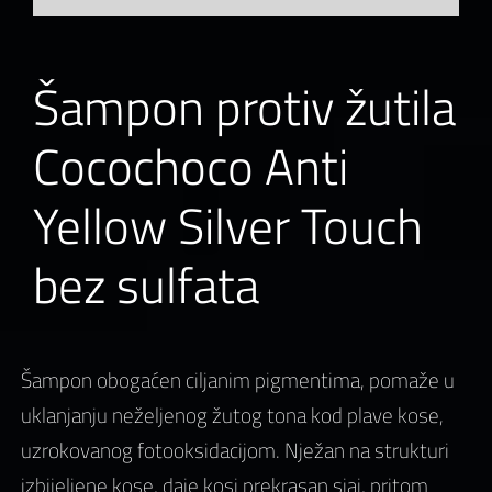
Šampon protiv žutila
Cocochoco Anti
Yellow Silver Touch
bez sulfata
Šampon obogaćen ciljanim pigmentima, pomaže u
uklanjanju neželjenog žutog tona kod plave kose,
uzrokovanog fotooksidacijom. Nježan na strukturi
izbijeljene kose, daje kosi prekrasan sjaj, pritom