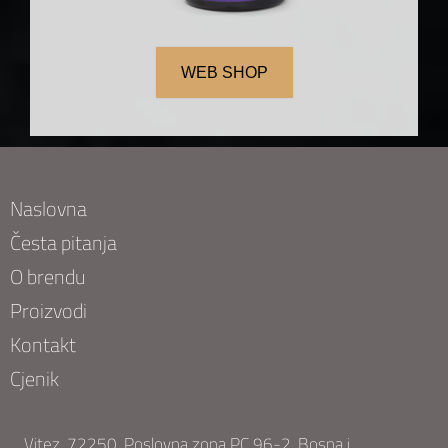
WEB SHOP
Naslovna
Česta pitanja
O brendu
Proizvodi
Kontakt
Cjenik
Vitez, 72250, Poslovna zona PC 96-2, Bosna i