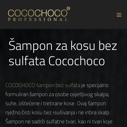
Šampon za kosu bez
sulfata Cocochoco
COCOCHOCO
šampon bez sulfata
je specijalno
formuliran šampon za osobe osjetljivog skalpa,
suhe, oštećene i tretirane kose. Ovaj šampon
nježno čisti kosu bez isušivanja i ne iritira skalp.
Šampon ne sadrži sulfatne tvari, kao ni tvari koje