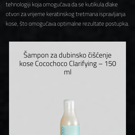
tehnologiji koja omogućava da se kutikula dlake
otvori za vrijeme keratinskog tretmana ispravljanja
kose, što omogućava optimalne rezultate postupka.
Šampon za dubinsko čišćenje
kose Cocochoco Clarifying – 150
ml