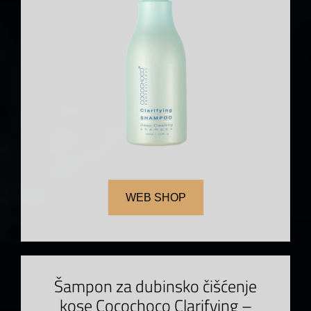
WEB SHOP
Šampon za dubinsko čišćenje
kose Cocochoco Clarifying –