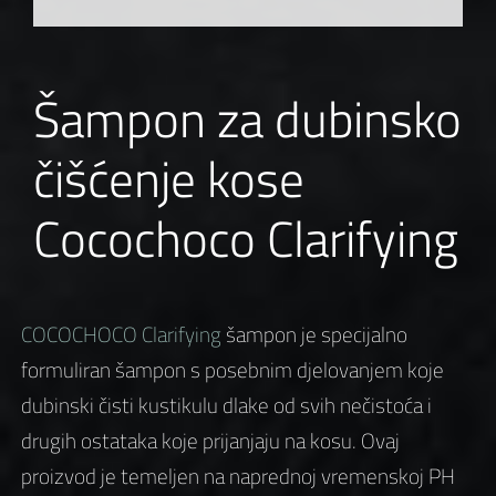
Šampon za dubinsko
čišćenje kose
Cocochoco Clarifying
COCOCHOCO Clarifying
šampon je specijalno
formuliran šampon s posebnim djelovanjem koje
dubinski čisti kustikulu dlake od svih nečistoća i
drugih ostataka koje prijanjaju na kosu. Ovaj
proizvod je temeljen na naprednoj vremenskoj PH