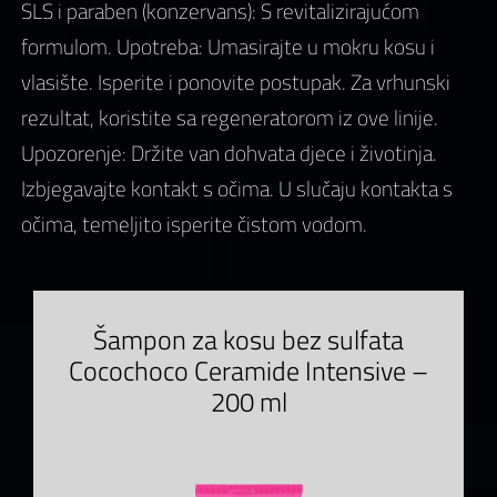
SLS i paraben (konzervans): S revitalizirajućom
formulom. Upotreba: Umasirajte u mokru kosu i
vlasište. Isperite i ponovite postupak. Za vrhunski
rezultat, koristite sa regeneratorom iz ove linije.
Upozorenje: Držite van dohvata djece i životinja.
Izbjegavajte kontakt s očima. U slučaju kontakta s
očima, temeljito isperite čistom vodom.
Šampon za kosu bez sulfata
Cocochoco Ceramide Intensive –
200 ml