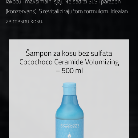
lakoću i maksimalni sjaj. Ne sadrži SLS i paraben
(konzervans). S revitalizirajućom formulom. Idealan
za masnu kosu.
Šampon za kosu bez sulfata
Cocochoco Ceramide Volumizing
– 500 ml