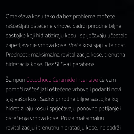
Omekšava kosu tako da bez problema možete
raščešljati oštećene vrhove. Sadrži prirodne biljne
sastojke koji hidratiziraju kosu i sprječavaju učestalo
zapetljavanje vrhova kose. Vraća kosi sjaj i vitalnost.
Prednosti: maksimalna revitalizacija kose, trenutna
hidratacija kose. Bez SLS-a i parabena.
Šampon
Cocochoco Ceramide Intensive
će vam
pomoći raščešljati oštećene vrhove i podariti novi
sjaj vašoj kosi. Sadrži prirodne biljne sastojke koji
hidratiziraju kosu i sprječavaju ponovno petljanje i
oštećenja vrhova kose. Pruža maksimalnu
revitalizaciju i trenutnu hidrataciju kose, ne sadrži