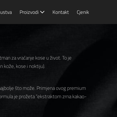
kustva
Proizvodi
Kontakt
Cjenik
man za vraćanje kose u život. To je
 kože, kose i noktiju).
 najbolje što može. Primjena ovog premium
 formula je prožeta “ekstraktom zrna kakao-