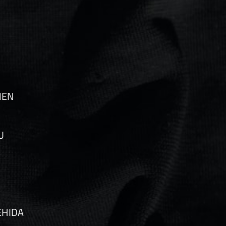
MEN
U
EHIDA