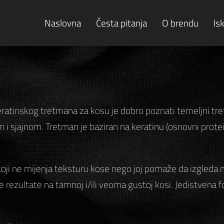
Naslovna
Česta pitanja
O brendu
Is
ratinskog tretmana za kosu je dobro poznati temeljni tret
 i sjajnom. Tretman je baziran na keratinu (osnovni protein
koji ne mijenja teksturu kose nego joj pomaže da izgleda
 rezultate na tamnoj i/ili veoma gustoj kosi. Jedistvena