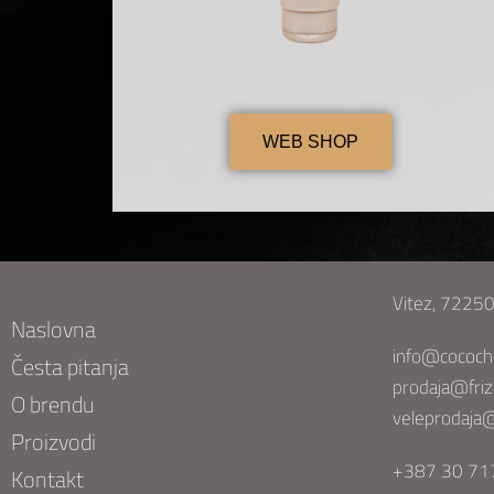
WEB SHOP
Vitez, 72250
Naslovna
info@cococh
Česta pitanja
prodaja@friz
O brendu
veleprodaja@
Proizvodi
+387 30 717
Kontakt