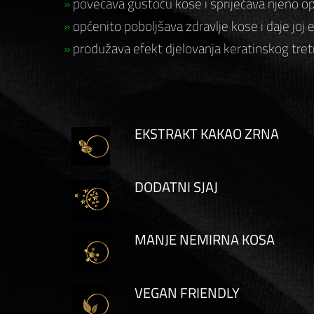
»
povećava gustoću kose i spriječava njeno o
»
općenito poboljšava zdravlje kose i daje joj 
»
produžava efekt djelovanja keratinskog tr
EKSTRAKT KAKAO ZRNA
DODATNI SJAJ
MANJE NEMIRNA KOSA
VEGAN FRIENDLY