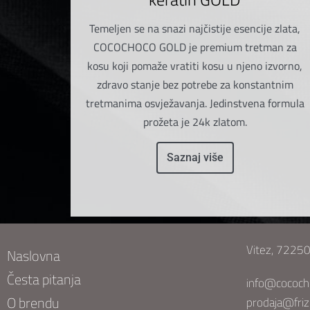
Temeljen se na snazi najčistije esencije zlata,
COCOCHOCO GOLD je premium tretman za
kosu koji pomaže vratiti kosu u njeno izvorno,
zdravo stanje bez potrebe za konstantnim
tretmanima osvježavanja. Jedinstvena formula
prožeta je 24k zlatom.
Saznaj više
Vitez, 72250
Naslovna
Česta pitanja
info@cococh
O brendu
prodaja@friz