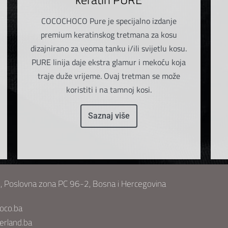
COCOCHOCO Pure je specijalno izdanje
premium keratinskog tretmana za kosu
dizajnirano za veoma tanku i/ili svijetlu kosu.
PURE linija daje ekstra glamur i mekoću koja
traje duže vrijeme. Ovaj tretman se može
koristiti i na tamnoj kosi.
Saznaj više
, Poslovna zona PC 96-2, Bosna i Hercegovina
oco.ba
erland.ba