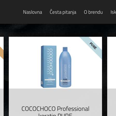
Naslovna
Česta pitanja
O brendu
Is
PURE
COCOCHOCO Professional
keratin PURE